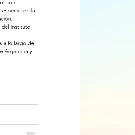
it con 
n especial de la 
ción, 
del Instituto 
 a lo largo de 
e Argentina y 