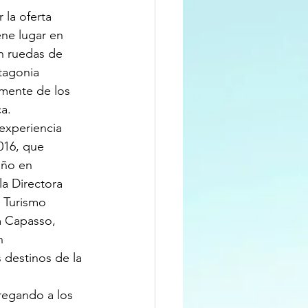
la oferta 
ene lugar en 
n ruedas de 
tagonia 
lmente de los 
a.
experiencia 
016, que 
año en 
la Directora 
e Turismo 
m Capasso, 
n 
 destinos de la 
regando a los 