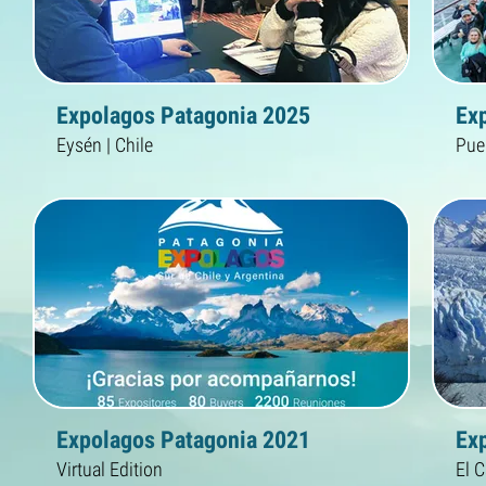
Expolagos Patagonia 2025
Ex
Eysén | Chile
Puer
Expolagos Patagonia 2021
Ex
Virtual Edition
El C