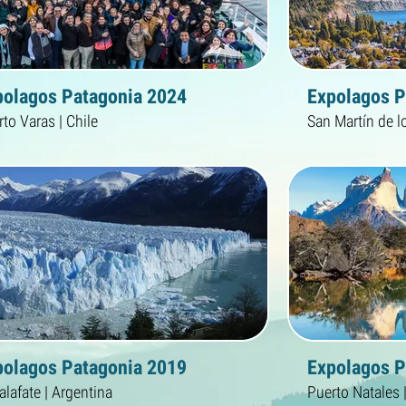
polagos Patagonia 2024
Expolagos P
to Varas | Chile
polagos Patagonia 2019
Expolagos P
alafate | Argentina
Puerto Natales |