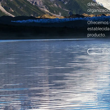
diferentes 
organización
​​Ofrecemos
establecida
producto.
Insc