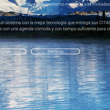
países del mundo y de primerísimo nivel, que son Invitadas
.​
 un sistema con la mejor tecnología que entrega sus CITAS
s con una agenda cómoda y con tiempo suficiente para of
ripción
Contacto