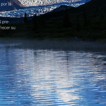
 por la
 pre-
recer su