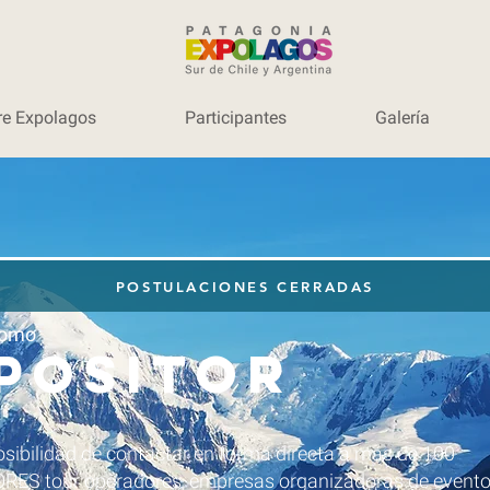
re Expolagos
Participantes
Galería
POSTULACIONES CERRADAS
como
positor
osibilidad de contactar en forma directa a más de 100
S tour operadores, empresas organizadoras de evento