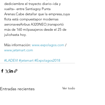
dediciembre el trayecto diario–ida y 
vuelta– entre Santiagoy Punta 
Arenas.Cabe detallar que la empresa,cuya 
flota está compuestapor modernas 
aeronavesAirbus A320NEO,transportó 
más de 160 milpasajeros desde el 25 de 
juliohasta hoy.
Más información: 
www.expolagos.com
 / 
www.jetsmart.com
#LADEVI
#jetsmart
#Expolagos2018
Ver todo
Entradas recientes