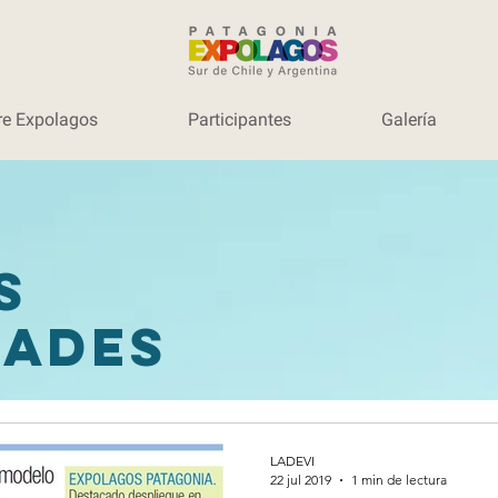
re Expolagos
Participantes
Galería
as
dades
LADEVI
22 jul 2019
1 min de lectura