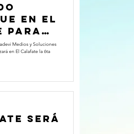
do
ue en El
e para
bre
Ladevi Medios y Soluciones
ará en El Calafate la 6ta
ate será