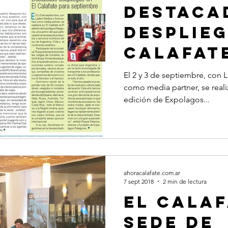
Destaca
desplieg
Calafat
septiem
El 2 y 3 de septiembre, con 
como media partner, se realiz
edición de Expolagos...
ahoracalafate.com.ar
7 sept 2018
2 min de lectura
El Calaf
sede de