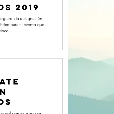
OS 2019
 lograron la deisgnación,
tico para el evento que
inco...
fate
en
os
esional que este año se