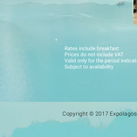
Rates include breakfast
Prices do not include VAT
Valid only for the period indic
Subject to availability
Copyright © 2017 Expolagos 