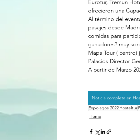
Eurotur, Tremun Hote
ofrecieron una Capac
Al término del event
pasajes desde Madrid
comidas para partici
ganadores? muy sonr
Mapa Tour ( centro)
Palacios Director Ge
A partir de Marzo 20
Noticia completa en Hos
Expolagos 2022
Hosteltur
Home