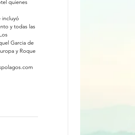
tel quienes 
 incluyó 
nto y todas las 
Los 
quel Garcia de 
Europa y Roque 
.expolagos.com