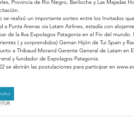
les, Provincia de Rio Negro, Bariloche y Las Majadas Ho
itación.
o se realizó un importante sorteo entre los Invitados que
 a Punta Arenas via Latam Airlines, estadía con alojamie
par de la 8va Expolagos Patagonia en el Fin del mundo. 
ientes ( y sorprendidos) Geman Hijón de Tui Spain y Ra
 junto a Thibaud Morand Gerente General de Latam en 
neral y fundador de Expolagos Patagonia.
22 se abrirán las postulaciones para participar en www
teltur
FITUR