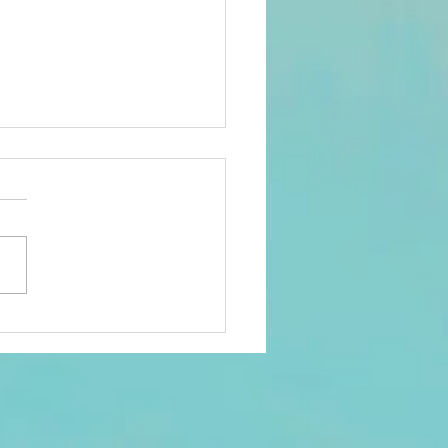
oche será anfitrión de la
lagos 2026