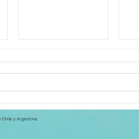
Expolagos 2026 confirma a
Baril
Bariloche como sede para 12°
Expo
edición
 Chile y Argentina.