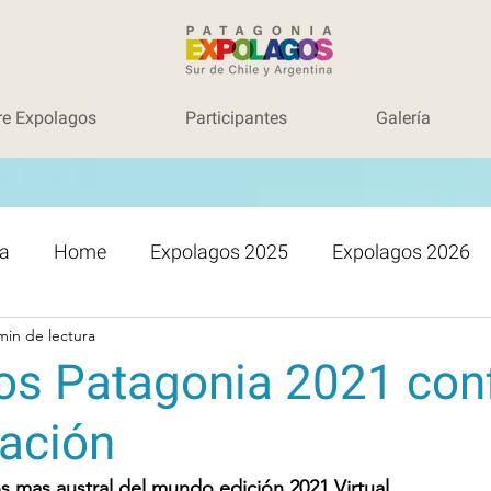
re Expolagos
Participantes
Galería
a
Home
Expolagos 2025
Expolagos 2026
min de lectura
os Patagonia 2021 con
zación
 mas austral del mundo edición 2021 Virtual