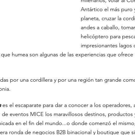
milenarios, volar al Co
Antártico el más puro y
planeta, cruzar la cordi
andes a caballo, tomar
helicóptero para pesca
impresionantes lagos d
 que humea son algunas de las experiencias que ofrece e
idas por una cordillera y por una región tan grande como
onia.
a
 es el escaparate para dar a conocer a los operadores,
s de eventos MICE los maravillosos destinos, productos y
 ubicada en el fin del mundo...o donde comenzó el mism
imera ronda de negocios B2B binacional y boutique que s