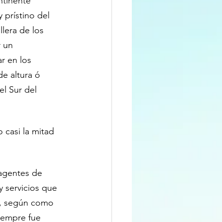
ntinente 
 prístino del 
llera de los 
 un 
r en los 
e altura ó 
l Sur del 
 casi la mitad 
 agentes de 
 servicios que 
o, según como 
iempre fue 