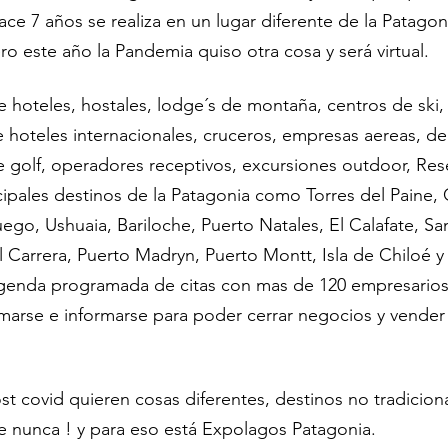
ace 7 años se realiza en un lugar diferente de la Patagon
ro este año la Pandemia quiso otra cosa y será virtual.
e hoteles, hostales, lodge´s de montaña, centros de ski,
 hoteles internacionales, cruceros, empresas aereas, de
e golf, operadores receptivos, excursiones outdoor, Res
ncipales destinos de la Patagonia como Torres del Paine,
uego, Ushuaia, Bariloche, Puerto Natales, El Calafate, Sa
Carrera, Puerto Madryn, Puerto Montt, Isla de Chiloé y
agenda programada de citas con mas de 120 empresarios 
rmarse e informarse para poder cerrar negocios y vender
st covid quieren cosas diferentes, destinos no tradicional
e nunca ! y para eso está Expolagos Patagonia.